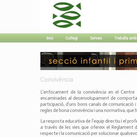
Inici
Col·legi
Serveis
Treballa amb
Convivència
L’enfocament de la convivència en el Centre 
encaminades al desenvolupament de comportamen
participació, d’uns bons canals de comunicació 
regles de bona convivència i una normativa, que h
La resposta educativa de l’equip directiu i el pro
a través de les vies que ofereix el Reglament de
respecte i la comunicació per solucionar qualsevol