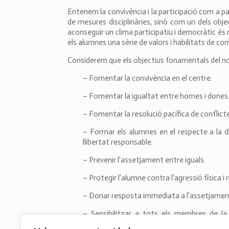
Entenem la convivència i la participació com a p
de mesures disciplinàries, sinó com un dels obje
aconseguir un clima participatiu i democràtic é
els alumnes una sèrie de valors i habilitats de com
Considerem que els objectius fonamentals del no
– Fomentar la convivència en el centre.
– Fomentar la igualtat entre homes i dones
– Fomentar la resolució pacífica de conflict
– Formar els alumnes en el respecte a la dign
llibertat responsable.
– Prevenir l’assetjament entre iguals.
– Protegir l’alumne contra l’agressió física i 
– Donar resposta immediata a l’assetjament i
– Sensibilitzar a tots els membres de l
d’assetjament o intimidació.