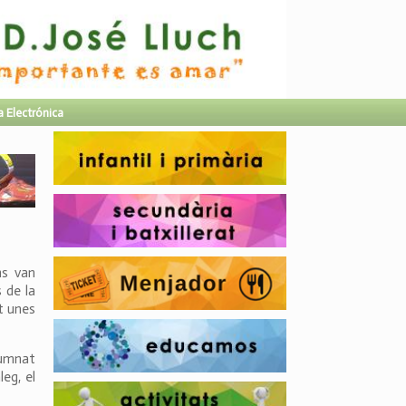
a Electrónica
ns van
 de la
t unes
alumnat
eg, el