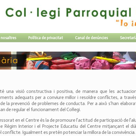
 nosaltres
Política de privacitat
Canal de denúncies
Secretarí
té una visió constructiva i positiva, de manera que les actuacio
ts adequats per a conviure millor i resoldre conflictes, a través
i de la prevenció de problemes de conducta. Per a això s’han elabora
an de regular el funcionament del Col·legi.
fessorat en el Centre és la de promoure l’actitud de participació de l’
 Règim Interior i el Projecte Educatiu del Centre mitjançant el diàl
 conflicte. Igualment es pretén potenciar la millora de la convivència.