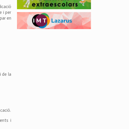
icació
 i per
par en
i de la
cació.
ents i