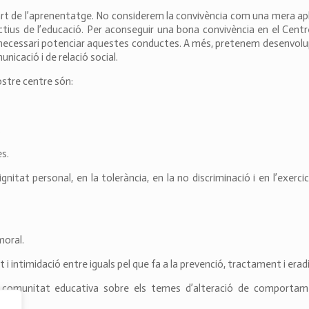
art de l’aprenentatge. No considerem la convivència com una mera apl
ctius de l’educació. Per aconseguir una bona convivència en el Centre
s necessari potenciar aquestes conductes. A més, pretenem desenvolu
unicació i de relació social.
stre centre són:
.
es.
itat personal, en la tolerància, en la no discriminació i en l’exercic
moral.
 intimidació entre iguals pel que fa a la prevenció, tractament i eradi
a comunitat educativa sobre els temes d’alteració de comportam