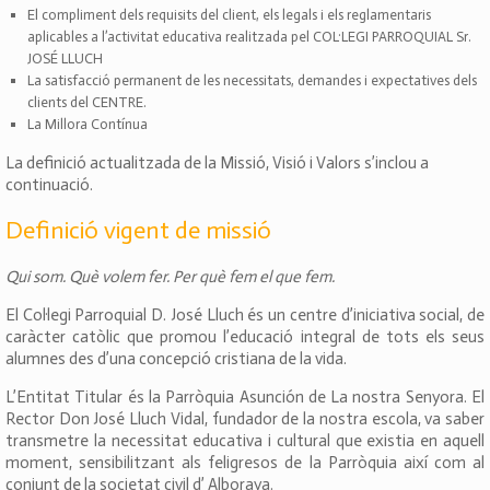
El compliment dels requisits del client, els legals i els reglamentaris
aplicables a l’activitat educativa realitzada pel COL·LEGI PARROQUIAL Sr.
JOSÉ LLUCH
La satisfacció permanent de les necessitats, demandes i expectatives dels
clients del CENTRE.
La Millora Contínua
La definició actualitzada de la Missió, Visió i Valors s’inclou a
continuació.
Definició vigent de missió
Qui som. Què volem fer. Per què fem el que fem.
El Col·legi Parroquial D. José Lluch és un centre d’iniciativa social, de
caràcter catòlic que promou l’educació integral de tots els seus
alumnes des d’una concepció cristiana de la vida.
L’Entitat Titular és la Parròquia Asunción de La nostra Senyora. El
Rector Don José Lluch Vidal, fundador de la nostra escola, va saber
transmetre la necessitat educativa i cultural que existia en aquell
moment, sensibilitzant als feligresos de la Parròquia així com al
conjunt de la societat civil d’ Alboraya.