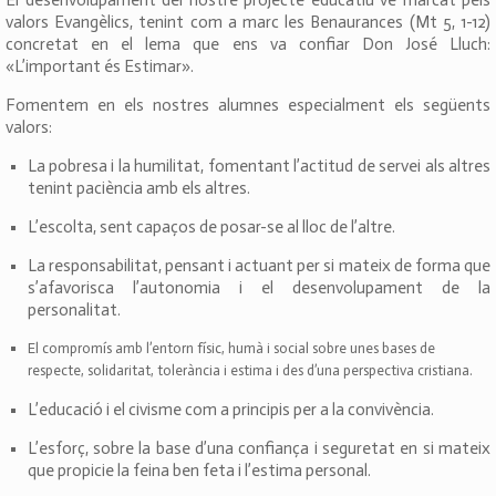
valors Evangèlics, tenint com a marc les Benaurances (Mt 5, 1-12)
concretat en el lema que ens va confiar Don José Lluch:
«L’important és Estimar».
Fomentem en els nostres alumnes especialment els següents
valors:
La pobresa i la humilitat, fomentant l’actitud de servei als altres
tenint paciència amb els altres.
L’escolta, sent capaços de posar-se al lloc de l’altre.
La responsabilitat, pensant i actuant per si mateix de forma que
s’afavorisca l’autonomia i el desenvolupament de la
personalitat.
El compromís amb l’entorn físic, humà i social sobre unes bases de
respecte, solidaritat, tolerància i estima i des d’una perspectiva cristiana.
L’educació i el civisme com a principis per a la convivència.
L’esforç, sobre la base d’una confiança i seguretat en si mateix
que propicie la feina ben feta i l’estima personal.