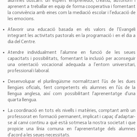
alumnes buscant un esperit emprenedor, creatiu, autònom i
aprenent a treballar en equip de forma cooperativa i fomentant
la convivència amb eines com la mediació escolar i l’educació de
les emocions.
Afavorir una educació basada en els valors de l’Evangeli
integrant les activitats pastorals en la programació i en el dia a
dia del Centre.
Atendre individualment l’alumne en funció de les seues
capacitats i possibilitats, fomentant la inclusió per aconseguir
una orientació vocacional adequada a l’entorn universitari,
professional i laboral.
Desenvolupar el plurilingüisme normalitzant l’ús de les dues
llengües oficials, fent competents els alumnes en l’ús de la
llengua anglesa, així com possibilitant l’aprenentatge d’una
quarta llengua.
La coordinació en tots els nivells i matèries, comptant amb un
professorat en formació permanent, implicat i capaç d’adaptar-
se al canvi continu a què està sotmesa la nostra societat i que
propicie una línia comuna en l’aprenentatge dels alumnes
d’acord a les seues necessitats.