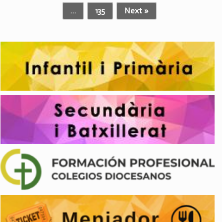
…
135
Next »