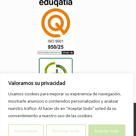
Valoramos su privacidad
Usamos cookies para mejorar su experiencia de navegación,
mostrarle anuncios o contenidos personalizados y analizar
nuestro tráfico. Al hacer clic en “Aceptar todo” usted da su
© Col·legi Parroquial D. José Lluch - 2026
consentimiento a nuestro uso de las cookies.
Av. Divino Maestro, 15 B. - 46120 - Alboraya
Tel. 96.185.59.85
Personalizar
Rechazar todo
Aceptar todo
info@col-legiparroquialdonjoselluch.es