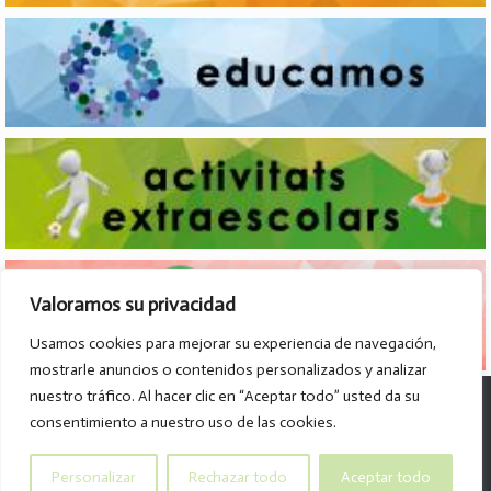
Valoramos su privacidad
Usamos cookies para mejorar su experiencia de navegación,
mostrarle anuncios o contenidos personalizados y analizar
nuestro tráfico. Al hacer clic en “Aceptar todo” usted da su
© Col·legi Parroquial D. José Lluch - 2026
consentimiento a nuestro uso de las cookies.
Av. Divino Maestro, 15 B. - 46120 - Alboraya
Tel. 96.185.59.85
Personalizar
Rechazar todo
Aceptar todo
info@col-legiparroquialdonjoselluch.es