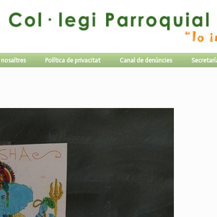
 nosaltres
Política de privacitat
Canal de denúncies
Secretarí