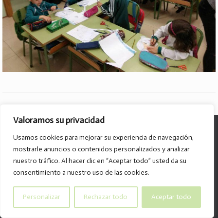
Valoramos su privacidad
© Col·legi Parroquial D. José Lluch - 2026
Usamos cookies para mejorar su experiencia de navegación,
Av. Divino Maestro, 15 B. - 46120 - Alboraya
mostrarle anuncios o contenidos personalizados y analizar
Tel. 96.185.59.85
nuestro tráfico. Al hacer clic en “Aceptar todo” usted da su
info@col-legiparroquialdonjoselluch.es
consentimiento a nuestro uso de las cookies.
Personalizar
Rechazar todo
Aceptar todo