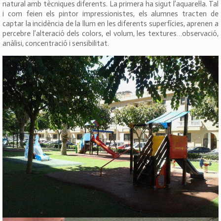
natural amb tècniques diferents. La primera ha sigut l’aquarel·la. Tal
i com feien els pintor impressionistes, els alumnes tracten de
captar la incidència de la llum en les diferents superfícies, aprenen a
percebre l’alteració dels colors, el volum, les textures…observació,
anàlisi, concentració i sensibilitat.