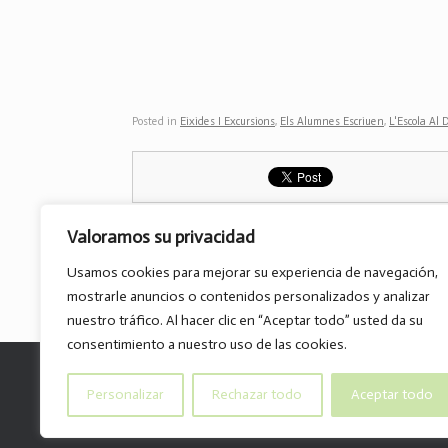
Posted in
Eixides I Excursions
,
Els Alumnes Escriuen
,
L'Escola Al 
Valoramos su privacidad
Usamos cookies para mejorar su experiencia de navegación,
Post navigation
←
El folleto turístico (6º de…
mostrarle anuncios o contenidos personalizados y analizar
nuestro tráfico. Al hacer clic en “Aceptar todo” usted da su
consentimiento a nuestro uso de las cookies.
Personalizar
Rechazar todo
Aceptar todo