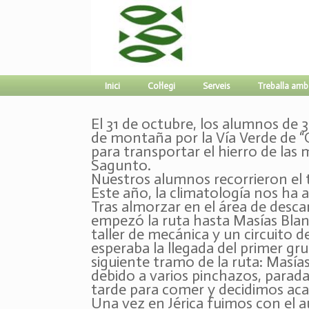
Inici
Col·legi
Serveis
Treballa amb
El 31 de octubre, los alumnos de 3
de montaña por la Vía Verde de “O
para transportar el hierro de las
Sagunto.
Nuestros alumnos recorrieron el
Este año, la climatología nos h
Tras almorzar en el área de desc
empezó la ruta hasta Masías Blan
taller de mecánica y un circuito de
esperaba la llegada del primer gru
siguiente tramo de la ruta: Masía
debido a varios pinchazos, paradas
tarde para comer y decidimos acab
Una vez en Jérica fuimos con el