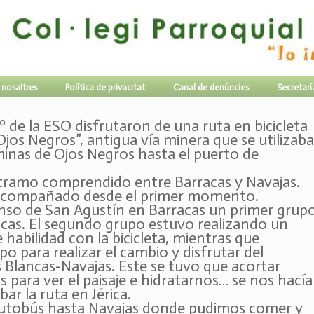
 nosaltres
Política de privacitat
Canal de denúncies
Secretarí
º de la ESO disfrutaron de una ruta en bicicleta
jos Negros”, antigua vía minera que se utilizaba
 minas de Ojos Negros hasta el puerto de
 tramo comprendido entre Barracas y Navajas.
a acompañado desde el primer momento.
anso de San Agustín en Barracas un primer grup
cas. El segundo grupo estuvo realizando un
 habilidad con la bicicleta, mientras que
po para realizar el cambio y disfrutar del
s Blancas-Navajas. Este se tuvo que acortar
 para ver el paisaje e hidratarnos… se nos hacía
ar la ruta en Jérica.
 autobús hasta Navajas donde pudimos comer y