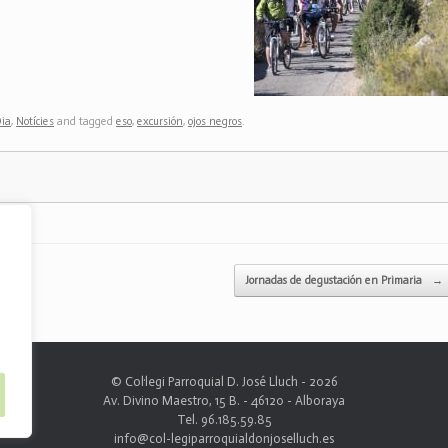
Dia
,
Notícies
and tagged
eso
,
excursión
,
ojos negros
.
Jornadas de degustación en Primaria
→
© Col·legi Parroquial D. José Lluch - 2026
Av. Divino Maestro, 15 B. - 46120 - Alboraya
Tel. 96.185.59.85
info@col-legiparroquialdonjoselluch.es