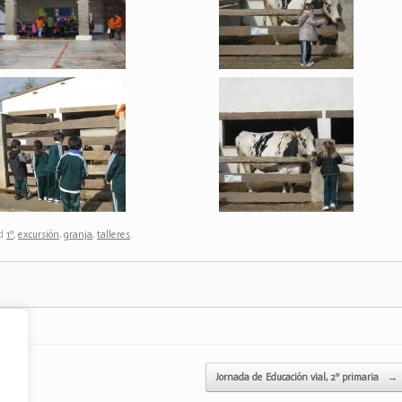
ed
1º
,
excursión
,
granja
,
talleres
.
Jornada de Educación vial, 2º primaria
→