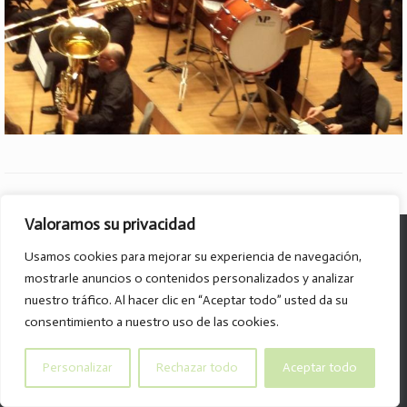
Valoramos su privacidad
© Col·legi Parroquial D. José Lluch - 2026
Usamos cookies para mejorar su experiencia de navegación,
Av. Divino Maestro, 15 B. - 46120 - Alboraya
mostrarle anuncios o contenidos personalizados y analizar
Tel. 96.185.59.85
nuestro tráfico. Al hacer clic en “Aceptar todo” usted da su
info@col-legiparroquialdonjoselluch.es
consentimiento a nuestro uso de las cookies.
Personalizar
Rechazar todo
Aceptar todo