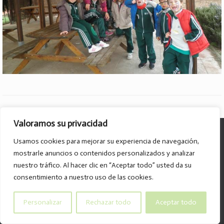
Valoramos su privacidad
© Col·legi Parroquial D. José Lluch - 2026
Usamos cookies para mejorar su experiencia de navegación,
Av. Divino Maestro, 15 B. - 46120 - Alboraya
mostrarle anuncios o contenidos personalizados y analizar
Tel. 96.185.59.85
nuestro tráfico. Al hacer clic en “Aceptar todo” usted da su
info@col-legiparroquialdonjoselluch.es
consentimiento a nuestro uso de las cookies.
Personalizar
Rechazar todo
Aceptar todo