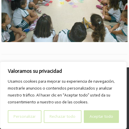
Valoramos su privacidad
© Col·legi Parroquial D. José Lluch - 2026
Usamos cookies para mejorar su experiencia de navegación,
Av. Divino Maestro, 15 B. - 46120 - Alboraya
mostrarle anuncios o contenidos personalizados y analizar
Tel. 96.185.59.85
nuestro tráfico. Al hacer clic en “Aceptar todo” usted da su
info@col-legiparroquialdonjoselluch.es
consentimiento a nuestro uso de las cookies.
Personalizar
Rechazar todo
Aceptar todo