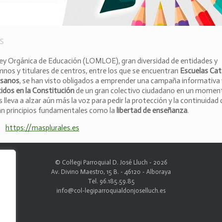
s
Ley Orgánica de Educación (LOMLOE), gran diversidad de entidades y
mnos y titulares de centros, entre los que se encuentran
Escuelas Cat
esanos
, se han visto obligados a emprender una campaña informativa 
idos en la Constitución
de un gran colectivo ciudadano en un momen
lleva a alzar aún más la voz para pedir la protección y la continuidad 
an principios fundamentales como la
libertad de enseñanza
.
https://masplurales.es
© Col·legi Parroquial D. José Lluch - 2026
Av. Divino Maestro, 15 B. - 46120 - Alboraya
Tel. 96.185.59.85
info@col-legiparroquialdonjoselluch.es