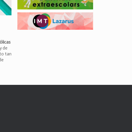
ólicas
y de
to tan
de