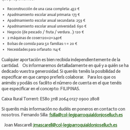
Reconstrucción de una casa completa: 432 €
Apadrinamiento escolar anual primaria: 173 €
Apadrinamiento escolar anual secundaria: 259 €
Apadrinamiento escolar anual universidad: 690 €
Negocio (de pescado / fruta / verdura…): 120 €
2 máquinas de coser:120×2=240€
Bolsas de comida para 50 familias: 1 = 20 €
Necesidades para orfanato: 114 €
Cualquier aportación es bien recibida independientemente de la
cantidad. Os informaremos detalladamente en qué y a quién se ha
dedicado vuestra generosidad. Si queréis tenéis la posibilidad de
especificar en que campo preferís colaborar. Para los que os
animéis y podáis os facilito el número de cuenta en el que tenéis
que especificar en el concepto: FILIPINAS.
Caixa Rural Torrent: ES80 3118 2064 0127 0900 2808
Si queréis más información no dudéis en poneros en contacto con
nosotros. Fernando Silla:
fsilla@col-legiparroquialdonjoselluch.es
Joan Mascarell:
jmascarell@col-legiparroquialdonjoselluch.es