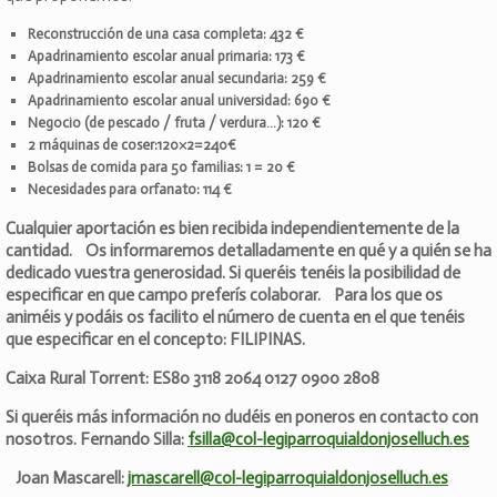
Reconstrucción de una casa completa: 432 €
Apadrinamiento escolar anual primaria: 173 €
Apadrinamiento escolar anual secundaria: 259 €
Apadrinamiento escolar anual universidad: 690 €
Negocio (de pescado / fruta / verdura…): 120 €
2 máquinas de coser:120×2=240€
Bolsas de comida para 50 familias: 1 = 20 €
Necesidades para orfanato: 114 €
Cualquier aportación es bien recibida independientemente de la
cantidad. Os informaremos detalladamente en qué y a quién se ha
dedicado vuestra generosidad. Si queréis tenéis la posibilidad de
especificar en que campo preferís colaborar. Para los que os
animéis y podáis os facilito el número de cuenta en el que tenéis
que especificar en el concepto: FILIPINAS.
Caixa Rural Torrent: ES80 3118 2064 0127 0900 2808
Si queréis más información no dudéis en poneros en contacto con
nosotros. Fernando Silla:
fsilla@col-legiparroquialdonjoselluch.es
Joan Mascarell:
jmascarell@col-legiparroquialdonjoselluch.es