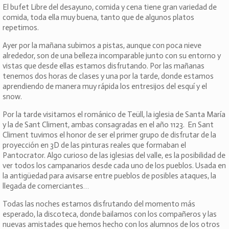
El bufet Libre del desayuno, comida y cena tiene gran variedad de
comida, toda ella muy buena, tanto que de algunos platos
repetimos.
Ayer por la mañana subimos a pistas, aunque con poca nieve
alrededor, son de una belleza incomparable junto con su entorno y
vistas que desde ellas estamos disfrutando. Por las mañanas
tenemos dos horas de clases y una por la tarde, donde estamos
aprendiendo de manera muy rápida los entresijos del esquí y el
snow.
Por la tarde visitamos el románico de Teüll, la iglesia de Santa María
y la de Sant Climent, ambas consagradas en el año 1123. En Sant
Climent tuvimos el honor de ser el primer grupo de disfrutar de la
proyección en 3D de las pinturas reales que formaban el
Pantocrator. Algo curioso de las iglesias del valle, es la posibilidad de
ver todos los campanarios desde cada uno de los pueblos. Usada en
la antigüedad para avisarse entre pueblos de posibles ataques, la
llegada de comerciantes…
Todas las noches estamos disfrutando del momento más
esperado, la discoteca, donde bailamos con los compañeros y las
nuevas amistades que hemos hecho con los alumnos de los otros