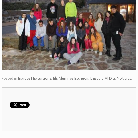
Posted in
Eixides I Excursions
,
Els Alumnes Escriuen
,
L'Escola Al Dia
,
Notícies
.