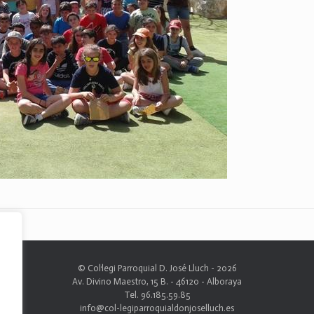
© Col·legi Parroquial D. José Lluch - 2026
Av. Divino Maestro, 15 B. - 46120 - Alboraya
Tel. 96.185.59.85
info@col-legiparroquialdonjoselluch.es