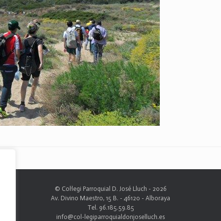
© Col·legi Parroquial D. José Lluch - 2026
Av. Divino Maestro, 15 B. - 46120 - Alboraya
Tel. 96.185.59.85
info@col-legiparroquialdonjoselluch.es