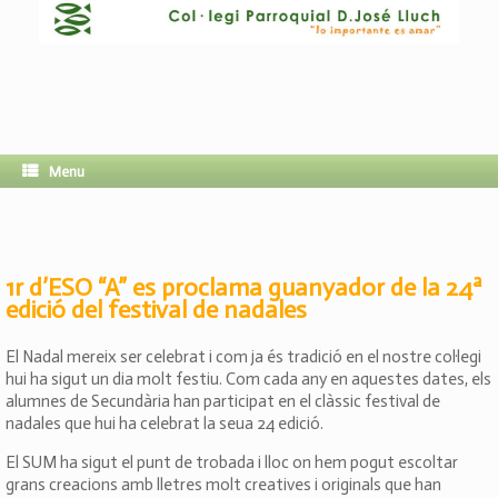
Menu
1r d’ESO “A” es proclama guanyador de la 24ª
edició del festival de nadales
El Nadal mereix ser celebrat i com ja és tradició en el nostre col·legi
hui ha sigut un dia molt festiu. Com cada any en aquestes dates, els
alumnes de Secundària han participat en el clàssic festival de
nadales que hui ha celebrat la seua 24 edició.
El SUM ha sigut el punt de trobada i lloc on hem pogut escoltar
grans creacions amb lletres molt creatives i originals que han