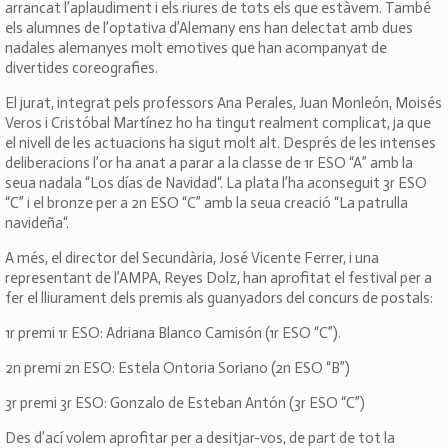
arrancat l’aplaudiment i els riures de tots els que estàvem. També
els alumnes de l’optativa d’Alemany ens han delectat amb dues
nadales alemanyes molt emotives que han acompanyat de
divertides coreografies.
El jurat, integrat pels professors Ana Perales, Juan Monleón, Moisés
Veros i Cristóbal Martínez ho ha tingut realment complicat, ja que
el nivell de les actuacions ha sigut molt alt. Després de les intenses
deliberacions l’or ha anat a parar a la classe de 1r ESO “A” amb la
seua nadala “Los días de Navidad“. La plata l’ha aconseguit 3r ESO
“C” i el bronze per a 2n ESO “C” amb la seua creació “La patrulla
navideña“.
A més, el director del Secundària, José Vicente Ferrer, i una
representant de l’AMPA, Reyes Dolz, han aprofitat el festival per a
fer el lliurament dels premis als guanyadors del concurs de postals:
1r premi 1r ESO: Adriana Blanco Camisón (1r ESO “C”).
2n premi 2n ESO: Estela Ontoria Soriano (2n ESO “B”)
3r premi 3r ESO: Gonzalo de Esteban Antón (3r ESO “C”)
Des d’ací volem aprofitar per a desitjar-vos, de part de tot la