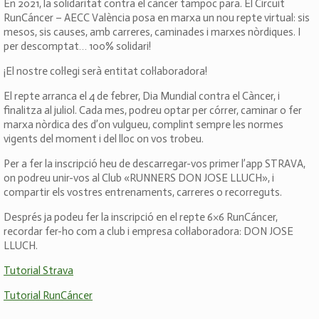
En 2021, la solidaritat contra el càncer tampoc para. El Circuit
RunCáncer – AECC València posa en marxa un nou repte virtual: sis
mesos, sis causes, amb carreres, caminades i marxes nòrdiques. I
per descomptat… 100% solidari!
¡El nostre col·legi serà entitat col·laboradora!
El repte arranca el 4 de febrer, Dia Mundial contra el Càncer, i
finalitza al juliol. Cada mes, podreu optar per córrer, caminar o fer
marxa nòrdica des d’on vulgueu, complint sempre les normes
vigents del moment i del lloc on vos trobeu.
Per a fer la inscripció heu de descarregar-vos primer l’app STRAVA,
on podreu unir-vos al Club «RUNNERS DON JOSE LLUCH», i
compartir els vostres entrenaments, carreres o recorreguts.
Després ja podeu fer la inscripció en el repte 6×6 RunCáncer,
recordar fer-ho com a club i empresa col·laboradora: DON JOSE
LLUCH.
Tutorial Strava
Tutorial RunCáncer