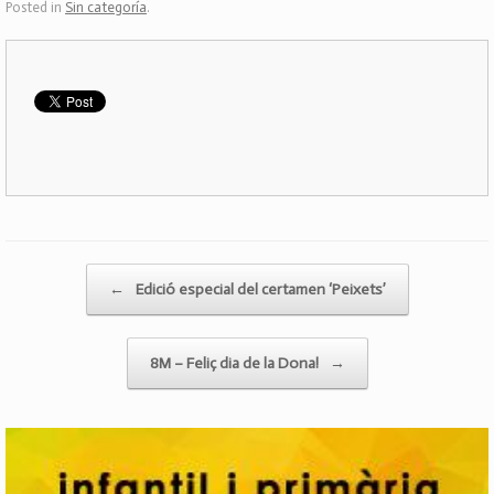
Posted in
Sin categoría
.
Post navigation
←
Edició especial del certamen ‘Peixets’
8M – Feliç dia de la Dona!
→