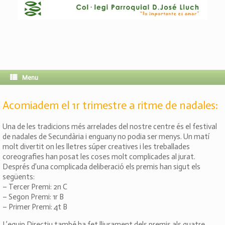
Menu
Acomiadem el 1r trimestre a ritme de nadales:
Una de les tradicions més arrelades del nostre centre és el festival
de nadales de Secundària i enguany no podia ser menys. Un matí
molt divertit on les lletres súper creatives i les treballades
coreografies han posat les coses molt complicades al jurat.
Després d’una complicada deliberació els premis han sigut els
següents:
– Tercer Premi: 2n C
– Segon Premi: 1r B
– Primer Premi: 4t B
L’equip Directiu també ha fet lliurament dels premis als quatre