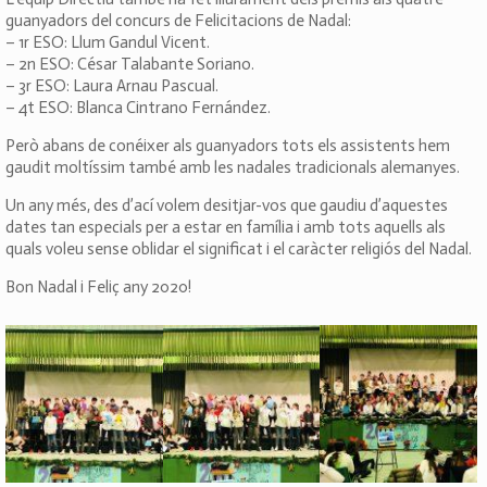
guanyadors del concurs de Felicitacions de Nadal:
– 1r ESO: Llum Gandul Vicent.
– 2n ESO: César Talabante Soriano.
– 3r ESO: Laura Arnau Pascual.
– 4t ESO: Blanca Cintrano Fernández.
Però abans de conéixer als guanyadors tots els assistents hem
gaudit moltíssim també amb les nadales tradicionals alemanyes.
Un any més, des d’ací volem desitjar-vos que gaudiu d’aquestes
dates tan especials per a estar en família i amb tots aquells als
quals voleu sense oblidar el significat i el caràcter religiós del Nadal.
Bon Nadal i Feliç any 2020!