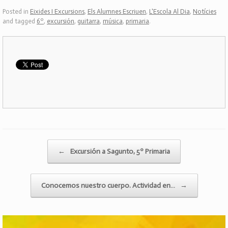
Posted in
Eixides I Excursions
,
Els Alumnes Escriuen
,
L'Escola Al Dia
,
Notícies
and tagged
6º
,
excursión
,
guitarra
,
música
,
primaria
.
Post navigation
←
Excursión a Sagunto, 5º Primaria
Conocemos nuestro cuerpo. Actividad en…
→