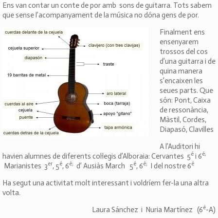
Ens van contar un conte de por amb sons de guitarra. Tots sabem
que sense l’acompanyament de la música no dóna gens de por.
Finalment ens
ensenyarem
trossos del cos
d’una guitarra i de
quina manera
s’encaixen les
seues parts. Que
són: Pont, Caixa
de ressonància,
Màstil, Cordes,
Diapasó, Clavilles
A l’Auditori hi
é
é,
havien alumnes de diferents col·legis d’Alboraia: Cervantes 5
i 6
er
é
é;
é
é;
é
Marianistes 3
, 5
, 6
d’ Ausiàs March 5
, 6
I del nostre 6
Ha segut una activitat molt interessant i voldríem fer-la una altra
volta.
é
Laura Sánchez i Nuria Martínez (6
-A)