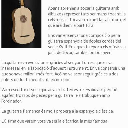
Abans aprenien a tocar la guitarra amb
dibuixos representats per mans tocant-la
i els músics tocaven mirant la tablatura, el
que ara diem la partitura.
Ens van ensenyar una composició per a
guitarra espanyola de dobles cordes del
segle XVIII. En aquesta època els músics, a
part de tocar, també composaven.
La guitarra va evolucionar gràcies al senyor Torres, que es va
interessar en la fabricació d’aquest instrument. En va construir una
que sonava millor i més fort. Açò ho va aconseguir gràcies a dos
palets de fusta pegats al seu interior.
Vam escoltar el so la guitarra extraterrestre. Es diu així perquè
agafen trossos de peces per a guitarra i els trabuquen amb
l’ordinador.
La guitarra flamenca és molt propera a la espanyola clàssica.
L’última que varem vore va ser la elèctrica, la més famosa.