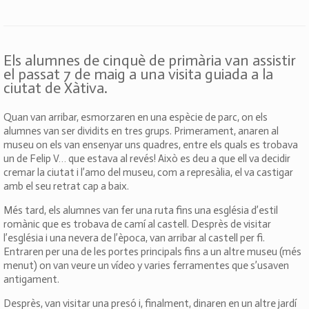
Els alumnes de cinquè de primària van assistir
el passat 7 de maig a una visita guiada a la
ciutat de Xàtiva.
Quan van arribar, esmorzaren en una espècie de parc, on els
alumnes van ser dividits en tres grups. Primerament, anaren al
museu on els van ensenyar uns quadres, entre els quals es trobava
un de Felip V… que estava al revés! Això es deu a que ell va decidir
cremar la ciutat i l’amo del museu, com a represàlia, el va castigar
amb el seu retrat cap a baix.
Més tard, els alumnes van fer una ruta fins una església d’estil
romànic que es trobava de camí al castell. Desprès de visitar
l’església i una nevera de l’època, van arribar al castell per fi.
Entraren per una de les portes principals fins a un altre museu (més
menut) on van veure un vídeo y varies ferramentes que s’usaven
antigament.
Desprès, van visitar una presó i, finalment, dinaren en un altre jardí