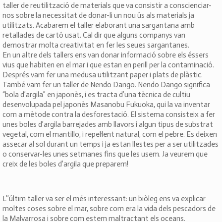
taller de reutilització de materials que va consistir a conscienciar-
nos sobre la necessitat de donar-li un nou ús als materials ja
utilitzats. Acabarem el taller elaborant una sargantana amb
retallades de cartó usat. Cal dir que alguns companys van
demostrar molta creativitat en fer les seues sargantanes.
En un altre dels tallers ens van donar informació sobre els éssers
vius que habiten en el mar i que estan en perill per la contaminació.
Després vam fer una medusa utilitzant paper i plats de plàstic.
També vam fer un taller de Nendo Dango. Nendo Dango significa
“bola d’argila” en japonès, i es tracta d’una tècnica de cultiu
desenvolupada pel japonès Masanobu Fukuoka, qui la va inventar
com a mètode contra la desforestació. El sistema consisteix a fer
unes boles d’argila barrejades amb llavors i algun tipus de substrat
vegetal, com el mantillo, i repel·lent natural, com el pebre. Es deixen
assecar al sol durant un temps i ja estan llestes per a ser utilitzades
o conservar-les unes setmanes fins que les usem. Ja veurem que
creix de les boles d’argila que preparem!
L’’últim taller va ser el més interessant: un biòleg ens va explicar
moltes coses sobre el mar, sobre com era la vida dels pescadors de
la Malvarrosa i sobre com estem maltractant els oceans.