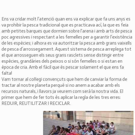
Ens va cridar molt l’atenció quan ens va explicar que fa uns anys es
va prohibir la pesca tradicional que es practicava ací, la que es feia
amb petites barques que dormien sobre l’arena i amb arts de pesca
poc agressives i respectant a les femelles per a garantir l’existència
de les espècies; i alhora es va autoritzar la pesca amb grans vaixells
de pesca d’arrossegament. Aquest sistema de pesca arreplega tot
el que arrosseguen els seus grans rasclets sense distingir entre
espècies, grandàries dels peixos o si són femelles o si estan en
època de cria. Amb el fàcil que és pescar solament el que ens fa
falta!
Vam tornar al col·legi convençuts que hem de canviar la forma de
tractar al nostre planeta perquè si no anem a acabar amb els
recursos naturals, i llavors ja veurem com serà la nostra vida. El
primer que hem de fer tots és aplicar la regla de les tres erres:
REDUIR, REUTILITZAR I RECICLAR.