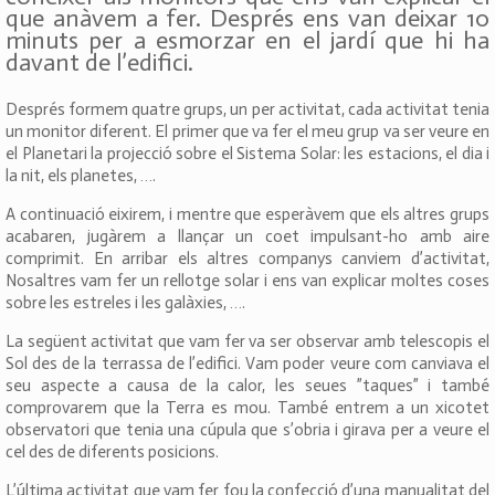
que anàvem a fer. Després ens van deixar 10
minuts per a esmorzar en el jardí que hi ha
davant de l’edifici.
Després formem quatre grups, un per activitat, cada activitat tenia
un monitor diferent. El primer que va fer el meu grup va ser veure en
el Planetari la projecció sobre el Sistema Solar: les estacions, el dia i
la nit, els planetes, ….
A continuació eixirem, i mentre que esperàvem que els altres grups
acabaren, jugàrem a llançar un coet impulsant-ho amb aire
comprimit. En arribar els altres companys canviem d’activitat,
Nosaltres vam fer un rellotge solar i ens van explicar moltes coses
sobre les estreles i les galàxies, ….
La següent activitat que vam fer va ser observar amb telescopis el
Sol des de la terrassa de l’edifici. Vam poder veure com canviava el
seu aspecte a causa de la calor, les seues ”taques” i també
comprovarem que la Terra es mou. També entrem a un xicotet
observatori que tenia una cúpula que s’obria i girava per a veure el
cel des de diferents posicions.
L’última activitat que vam fer fou la confecció d’una manualitat del