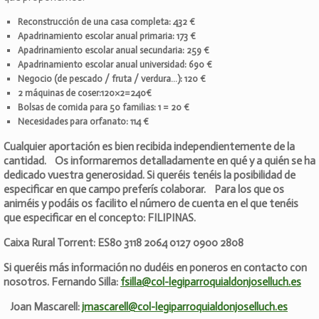
Reconstrucción de una casa completa: 432 €
Apadrinamiento escolar anual primaria: 173 €
Apadrinamiento escolar anual secundaria: 259 €
Apadrinamiento escolar anual universidad: 690 €
Negocio (de pescado / fruta / verdura…): 120 €
2 máquinas de coser:120×2=240€
Bolsas de comida para 50 familias: 1 = 20 €
Necesidades para orfanato: 114 €
Cualquier aportación es bien recibida independientemente de la
cantidad. Os informaremos detalladamente en qué y a quién se ha
dedicado vuestra generosidad. Si queréis tenéis la posibilidad de
especificar en que campo preferís colaborar. Para los que os
animéis y podáis os facilito el número de cuenta en el que tenéis
que especificar en el concepto: FILIPINAS.
Caixa Rural Torrent: ES80 3118 2064 0127 0900 2808
Si queréis más información no dudéis en poneros en contacto con
nosotros. Fernando Silla:
fsilla@col-legiparroquialdonjoselluch.es
Joan Mascarell:
jmascarell@col-legiparroquialdonjoselluch.es