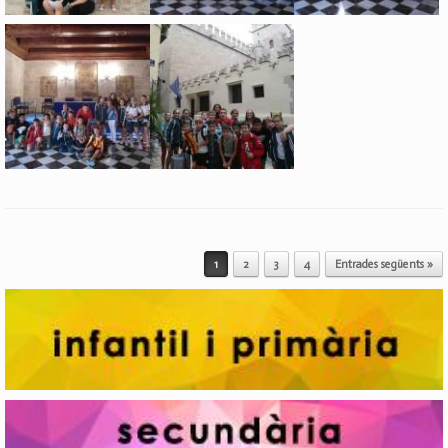
Post navigation
1
2
3
4
Entrades següents »