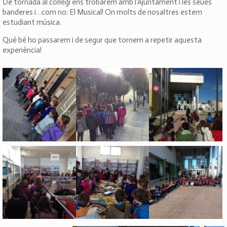
De tornada al col·legi ens trobarem amb l’Ajuntament i les seues
banderes i…com no: El Musical! On molts de nosaltres estem
estudiant música.
Qué bé ho passarem i de segur que tornem a repetir aquesta
experiència!