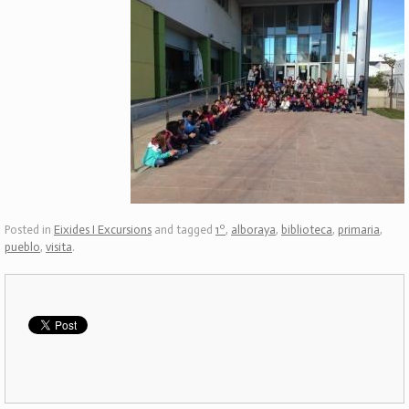
Posted in
Eixides I Excursions
and tagged
1º
,
alboraya
,
biblioteca
,
primaria
,
pueblo
,
visita
.