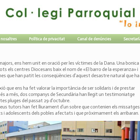
 nosaltres
Política de privacitat
Canal de denúncies
Secretarí
majors, ens hem unit en oració per les víctimes de la Dana. Una bonica
tots els centres Diocesans baix el nom de «El barro de la esperanza» i
ones que han patit les conseqüències d’aquest desastre natural que ha
exió que ens ha fet valorar la importància de ser solidaris i de prestar
més a més, dos companys de Secundària han llegit un testimoniatge
rtes pluges del passat 29 d’octubre.
eus tutors han fet lliurament d’un sobre que contenien els missatges
s i adolescents dels pobles afectats i que pròximament els arribaran.