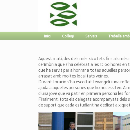
Inici
Col·legi
Serveis
Treballa amb
Aquest matí, des dels més xicotets fins als més 
cerimònia que s’ha celebrat a les 12.00 hores en 
que ha servit per a honrar a totes aquelles pers
arrasat amb moltes localitats veïnes.
Durant l’oració s’ha escoltat l’evangeli i una refl
ajuda a aquelles persones que ho necessiten. A 
d’una jove que va patir en primera persona les fo
Finalment, tots els delegats acompanyats dels s
de suport que cada estudiant ha dedicat a xiquet