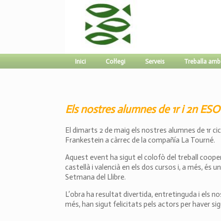
Inici
Col·legi
Serveis
Treballa amb
Els nostres alumnes de 1r i 2n ESO 
El dimarts 2 de maig els nostres alumnes de 1r cic
Frankestein a càrrec de la compañía La Tourné.
Aquest event ha sigut el colofò del treball coope
castellà i valencià en els dos cursos i, a més, és u
Setmana del Llibre.
L’obra ha resultat divertida, entretinguda i els 
més, han sigut felicitats pels actors per haver sig