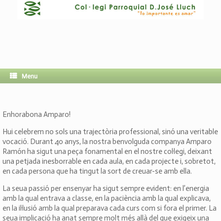
Menu
Enhorabona Amparo!
Hui celebrem no sols una trajectòria professional, sinó una veritable
vocació. Durant 40 anys, la nostra benvolguda companya Amparo
Ramón ha sigut una peça fonamental en el nostre col·legi, deixant
una petjada inesborrable en cada aula, en cada projecte i, sobretot,
en cada persona que ha tingut la sort de creuar-se amb ella.
La seua passió per ensenyar ha sigut sempre evident: en l’energia
amb la qual entrava a classe, en la paciència amb la qual explicava,
en la il·lusió amb la qual preparava cada curs com si fora el primer. La
seua implicació ha anat sempre molt més allà del que exigeix una