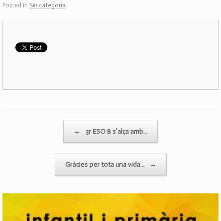
Posted in
Sin categoría
.
Post navigation
←
3r ESO B s’alça amb…
Gràcies per tota una vida…
→