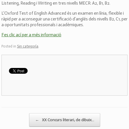
Listening, Reading i Writing en tres nivells MECR: A2, B1, B2.
L’Oxford Test of English Advanced és un examen en línia, flexible i
ràpid per a aconseguir una certificació d’anglés dels nivells B2, C1, per
a oportunitats professionals i acadèmiques.
Fes clic ací per a més informació
Posted in
Sin categoría
.
Post navigation
←
XX Concurs literari, de dibuix…