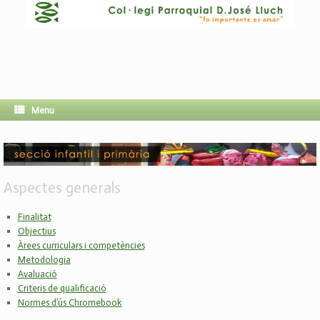
Menu
Aspectes generals
Finalitat
Objectius
Àrees curriculars i competències
Metodologia
Avaluació
Criteris de qualificació
Normes d’ús Chromebook