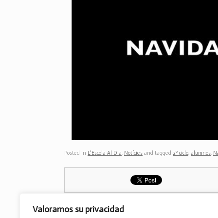
Posted in
L'Escola Al Dia
,
Notícies
and tagged
2º ciclo
,
alumnos
,
N
Valoramos su privacidad