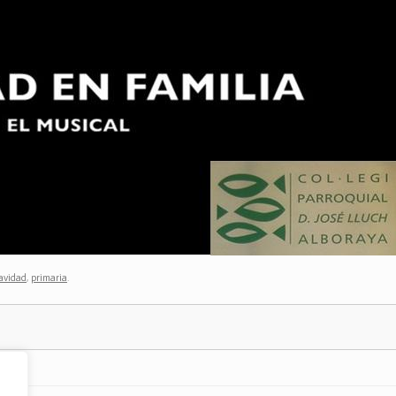
avidad
,
primaria
.