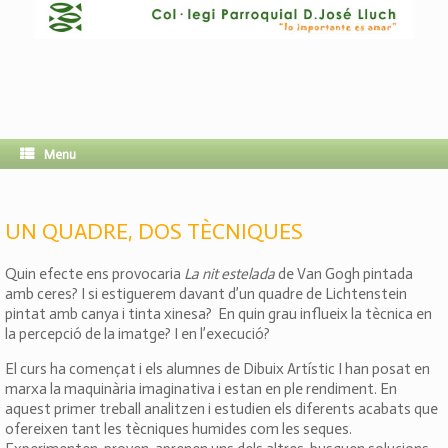
Menu
UN QUADRE, DOS TÈCNIQUES
Quin efecte ens provocaria
La nit estelada
de Van Gogh pintada
amb ceres? I si estiguerem davant d’un quadre de Lichtenstein
pintat amb canya i tinta xinesa? En quin grau influeix la tècnica en
la percepció de la imatge? I en l’execució?
El curs ha començat i els alumnes de Dibuix Artístic I han posat en
marxa la maquinària imaginativa i estan en ple rendiment. En
aquest primer treball analitzen i estudien els diferents acabats que
ofereixen tant les tècniques humides com les seques.