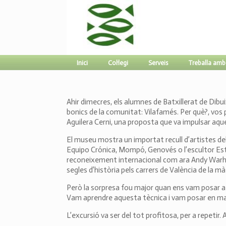
Inici
Col·legi
Serveis
Treballa amb
Ahir dimecres, els alumnes de Batxillerat de Dibui
bonics de la comunitat: Vilafamés. Per què?, vos
Aguilera Cerni, una proposta que va impulsar aques
El museu mostra un importat recull d’artistes del 
Equipo Crónica, Mompó, Genovés o l’escultor Est
reconeixement internacional com ara Andy Warho
segles d’història pels carrers de València de la m
Però la sorpresa fou major quan ens vam posar a l
Vam aprendre aquesta tècnica i vam posar en marxa 
L’excursió va ser del tot profitosa, per a repetir. 