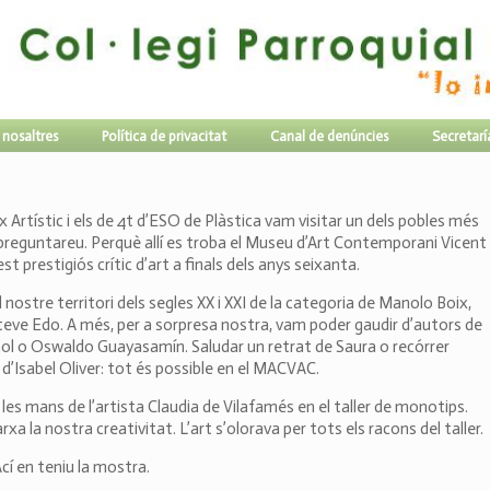
 nosaltres
Política de privacitat
Canal de denúncies
Secretarí
x Artístic i els de 4t d’ESO de Plàstica vam visitar un dels pobles més
 preguntareu. Perquè allí es troba el Museu d’Art Contemporani Vicent
t prestigiós crític d’art a finals dels anys seixanta.
nostre territori dels segles XX i XXI de la categoria de Manolo Boix,
eve Edo. A més, per a sorpresa nostra, vam poder gaudir d’autors de
l o Oswaldo Guayasamín. Saludar un retrat de Saura o recórrer
à d’Isabel Oliver: tot és possible en el MACVAC.
es mans de l’artista Claudia de Vilafamés en el taller de monotips.
la nostra creativitat. L’art s’olorava per tots els racons del taller.
Ací en teniu la mostra.