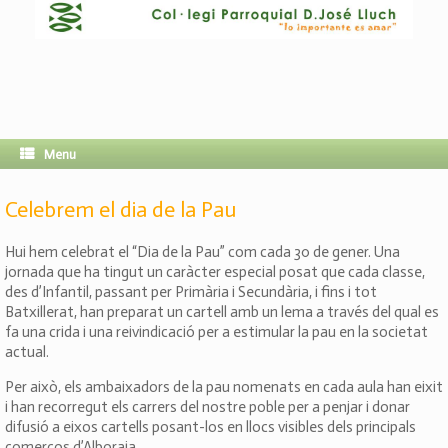
Menu
Celebrem el dia de la Pau
Hui hem celebrat el “Dia de la Pau” com cada 30 de gener. Una
jornada que ha tingut un caràcter especial posat que cada classe,
des d’Infantil, passant per Primària i Secundària, i fins i tot
Batxillerat, han preparat un cartell amb un lema a través del qual es
fa una crida i una reivindicació per a estimular la pau en la societat
actual.
Per això, els ambaixadors de la pau nomenats en cada aula han eixit
i han recorregut els carrers del nostre poble per a penjar i donar
difusió a eixos cartells posant-los en llocs visibles dels principals
comerços d’Alboraia.