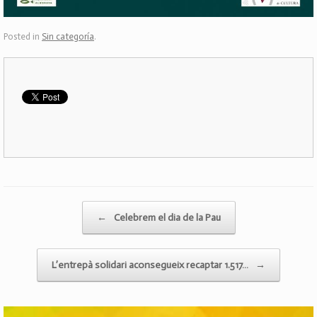
Posted in
Sin categoría
.
Post navigation
←
Celebrem el dia de la Pau
L’entrepà solidari aconsegueix recaptar 1.517…
→