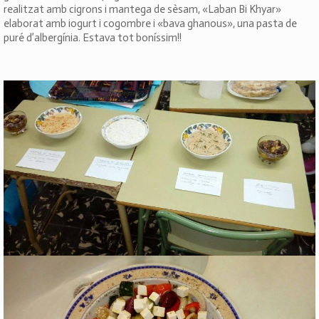
realitzat amb cigrons i mantega de sèsam, «Laban Bi Khyar»
elaborat amb iogurt i cogombre i «bava ghanous», una pasta de
puré d’albergínia. Estava tot boníssim!!