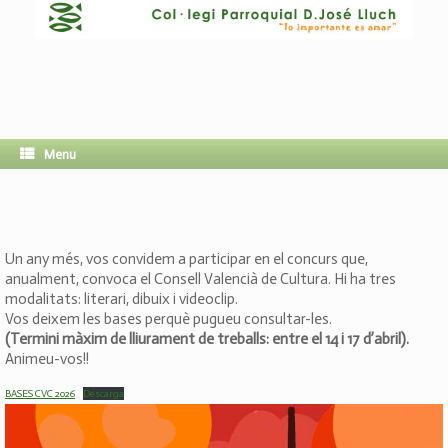
Menu
Un any més, vos convidem a participar en el concurs que,
anualment, convoca el Consell Valencià de Cultura. Hi ha tres
modalitats: literari, dibuix i videoclip.
Vos deixem les bases perquè pugueu consultar-les.
(Termini màxim de lliurament de treballs: entre el 14 i 17 d’abril).
Animeu-vos!!
BASES CVC 2026
Descarga